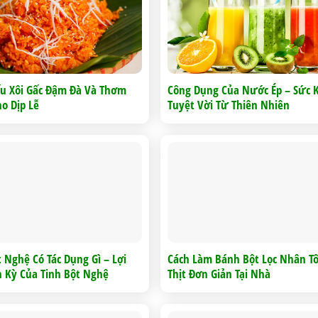
u Xôi Gấc Đậm Đà Và Thơm
Công Dụng Của Nước Ép – Sức 
o Dịp Lễ
Tuyệt Vời Từ Thiên Nhiên
t Nghệ Có Tác Dụng Gì – Lợi
Cách Làm Bánh Bột Lọc Nhân T
n Kỳ Của Tinh Bột Nghệ
Thịt Đơn Giản Tại Nhà