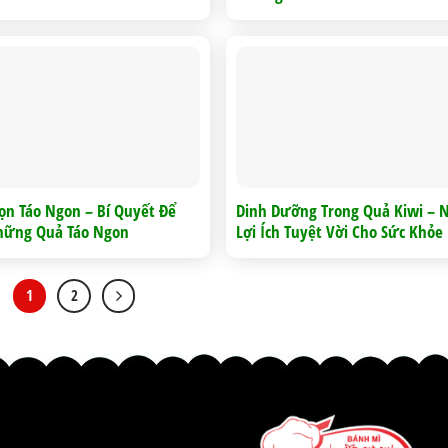
ọn Táo Ngon – Bí Quyết Để
Dinh Dưỡng Trong Quả Kiwi –
hững Quả Táo Ngon
Lợi Ích Tuyệt Vời Cho Sức Khỏe
1
2