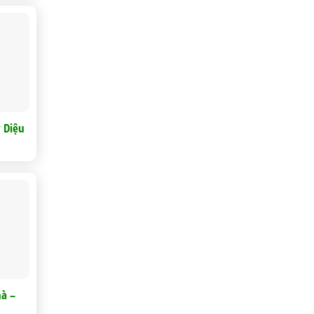
ỳ Diệu
hà –