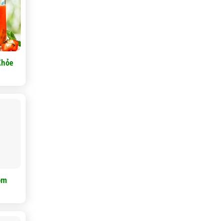
Khỏe
ôm