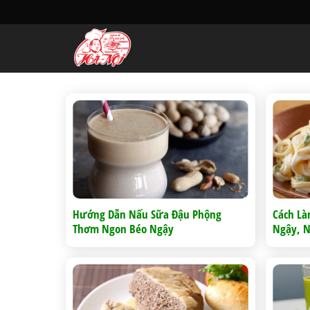
Skip
to
content
Hướng Dẫn Nấu Sữa Đậu Phộng
Cách Là
Thơm Ngon Béo Ngậy
Ngậy, N