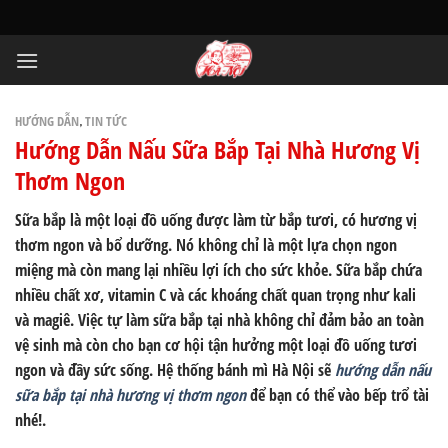
Skip
to
content
HƯỚNG DẪN
TIN TỨC
,
Hướng Dẫn Nấu Sữa Bắp Tại Nhà Hương Vị
Thơm Ngon
Sữa bắp là một loại đồ uống được làm từ bắp tươi, có hương vị
thơm ngon và bổ dưỡng. Nó không chỉ là một lựa chọn ngon
miệng mà còn mang lại nhiều lợi ích cho sức khỏe. Sữa bắp chứa
nhiều chất xơ, vitamin C và các khoáng chất quan trọng như kali
và magiê. Việc tự làm sữa bắp tại nhà không chỉ đảm bảo an toàn
vệ sinh mà còn cho bạn cơ hội tận hưởng một loại đồ uống tươi
ngon và đầy sức sống. Hệ thống bánh mì Hà Nội sẽ
hướng dẫn nấu
sữa bắp tại nhà hương vị thơm ngon
để bạn có thể vào bếp trổ tài
nhé!.