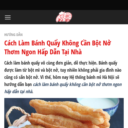
Skip
to
content
HƯỚNG DẪN
Cách Làm Bánh Quẩy Không Cần Bột Nở
Thơm Ngon Hấp Dẫn Tại Nhà
Cách làm bánh quẩy vô cùng đơn giản, dễ thực hiện. Bánh quẩy
được làm từ bột mì và bột nở, tuy nhiên không phải gia đình nào
cũng có sẵn bột nở. Vì thế, hôm nay Hệ thống bánh mì Hà Nội sẽ
hướng dẫn bạn
cách làm bánh quẩy không cần bột nở thơm ngon
hấp dẫn tại nhà
.