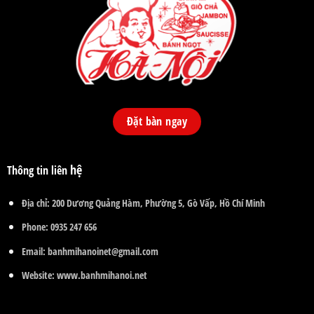
Đặt bàn ngay
hệ
Thông tin liên
Địa chỉ:
200 Dương Quảng Hàm, Phường 5, Gò Vấp, Hồ Chí Minh
Phone:
0935 247 656
Email:
banhmihanoinet@gmail.com
Website:
www.banhmihanoi.net