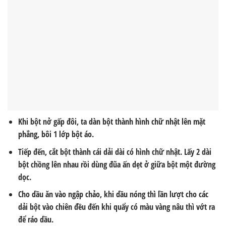
Khi bột nở gấp đôi, ta dàn bột thành hình chữ nhật lên mặt
phẳng, bôi 1 lớp bột áo.
Tiếp đến, cắt bột thành cái dải dài có hình chữ nhật. Lấy 2 dài
bột chồng lên nhau rồi dùng đũa ấn dẹt ở giữa bột một đường
dọc.
Cho dầu ăn vào ngập chảo, khi dầu nóng thì lần lượt cho các
dải bột vào chiên đều đến khi quẩy có màu vàng nâu thì vớt ra
để ráo dầu.